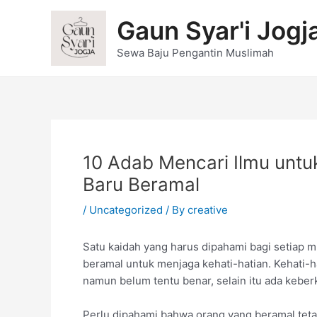
Skip
Post
Gaun Syar'i Jogj
to
navigation
content
Sewa Baju Pengantin Muslimah
10 Adab Mencari Ilmu untu
Baru Beramal
/
Uncategorized
/ By
creative
Satu kaidah yang harus dipahami bagi setiap 
beramal untuk menjaga kehati-hatian. Kehati-ha
namun belum tentu benar, selain itu ada keber
Perlu dipahami bahwa orang yang beramal tet