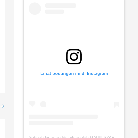
Lihat postingan ini di Instagram
→
Sebuah kiriman dibagikan oleh GAUN SYARI JOGJA (@gaunsyarijogja)