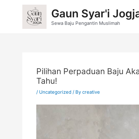
Skip
Post
Gaun Syar'i Jogj
to
navigation
content
Sewa Baju Pengantin Muslimah
Pilihan Perpaduan Baju Ak
Tahu!
/
Uncategorized
/ By
creative