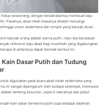
m hidup seseorang, dengan kesakralannya membuat baju
in. Pasalnya, akad nikah biasanya dihadiri keluarga
 sehingga unsur sederhana dan simple yang banyak dicari.
orit banyak orang adalah warna putih, rata-rata beralasan
Banyak referensi baju akad bagi muslimah yang digabungkan
berapa di antaranya dapat disimak berikut ini:
, Kain Dasar Putih dan Tudung
ar
h untuk digunakan pada acara akad nikah sederhana yang
na ini sangat dipengaruhi oleh budaya setempat, Indonesia
alah lambing kesucian, seperti sakralnya ijab qobul.
ngan kain dasar berwarna putih juga sebagai dalaman