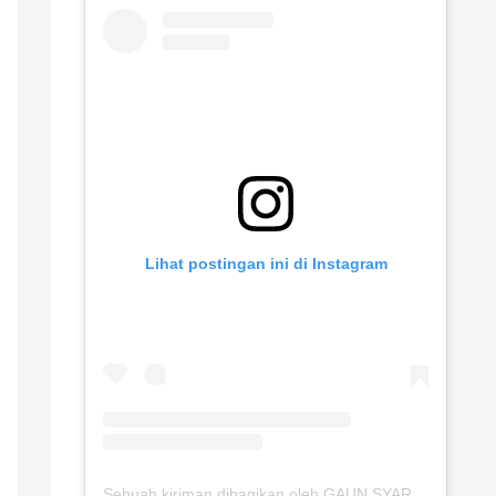
Lihat postingan ini di Instagram
Sebuah kiriman dibagikan oleh GAUN SYARI JOGJA (@gaunsyarijogja)