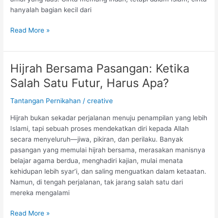
hanyalah bagian kecil dari
Read More »
Hijrah Bersama Pasangan: Ketika
Hijrah
Bersama
Salah Satu Futur, Harus Apa?
Pasangan:
Ketika
Tantangan Pernikahan
/
creative
Salah
Hijrah bukan sekadar perjalanan menuju penampilan yang lebih
Satu
Islami, tapi sebuah proses mendekatkan diri kepada Allah
Futur,
secara menyeluruh—jiwa, pikiran, dan perilaku. Banyak
Harus
pasangan yang memulai hijrah bersama, merasakan manisnya
Apa?
belajar agama berdua, menghadiri kajian, mulai menata
kehidupan lebih syar’i, dan saling menguatkan dalam ketaatan.
Namun, di tengah perjalanan, tak jarang salah satu dari
mereka mengalami
Read More »