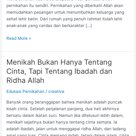
pernikahan itu sendiri. Pernikahan yang diberkahi Allah akan
memudahkan pasangan untuk menumbuhkan keluarga yang
sehat lahir batin. Dari rumah yang penuh rahmat itulah lahir
anak-anak yang cerdas dan berkarakter […]
Read More »
Menikah Bukan Hanya Tentang
Menikah
Bukan
Cinta, Tapi Tentang Ibadah dan
Hanya
Ridha Allah
Tentang
Cinta,
Edukasi Pernikahan
/
creative
Tapi
Tentang
Banyak orang beranggapan bahwa menikah adalah puncak
Ibadah
kisah cinta. Setelah perjalanan panjang, dua hati akhirnya
dan
bersatu dalam ikatan suci. Namun jika ditelusuri lebih dalam,
Ridha
menikah sejatinya bukan hanya tentang cinta semata. Ia
Allah
adalah ibadah, jalan untuk menggapai ridha Allah, dan ladang
amal yang luas. Cinta memang indah, tetapi dalam Islam, cinta