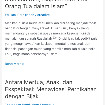
Dini,
Orang Tua dalam Islam?
Siapkah
Kita
Edukasi Pernikahan
/
creative
Jadi
Menikah di usia muda atau menikah dini sering menjadi topik
Orang
hangat di tengah masyarakat. Di satu sisi, banyak yang
Tua
memandangnya sebagai upaya menjaga kesucian diri dan
dalam
menjalankan sunnah Rasulullah ﷺ. Di sisi lain, tak sedikit pula
Islam?
yang mengkhawatirkan kesiapan mental, emosional, dan
finansial pasangan muda yang memilih menikah di usia belia.
Lalu, bagaimana sebenarnya Islam
Read More »
Antara Mertua, Anak, dan
Antara
Mertua,
Ekspektasi: Menavigasi Pernikahan
Anak,
dengan Bijak
dan
Ekspektasi:
Tantangan Pernikahan
/
creative