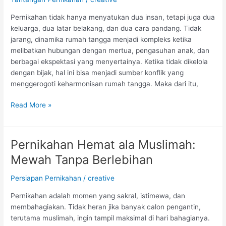
Menavigasi
Pernikahan
Pernikahan tidak hanya menyatukan dua insan, tetapi juga dua
dengan
keluarga, dua latar belakang, dan dua cara pandang. Tidak
Bijak
jarang, dinamika rumah tangga menjadi kompleks ketika
melibatkan hubungan dengan mertua, pengasuhan anak, dan
berbagai ekspektasi yang menyertainya. Ketika tidak dikelola
dengan bijak, hal ini bisa menjadi sumber konflik yang
menggerogoti keharmonisan rumah tangga. Maka dari itu,
Read More »
Pernikahan Hemat ala Muslimah:
Pernikahan
Hemat
Mewah Tanpa Berlebihan
ala
Muslimah:
Persiapan Pernikahan
/
creative
Mewah
Pernikahan adalah momen yang sakral, istimewa, dan
Tanpa
membahagiakan. Tidak heran jika banyak calon pengantin,
Berlebihan
terutama muslimah, ingin tampil maksimal di hari bahagianya.