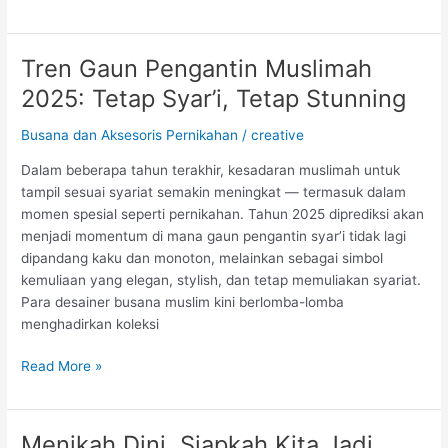
Tren Gaun Pengantin Muslimah
Tren
Gaun
2025: Tetap Syar’i, Tetap Stunning
Pengantin
Muslimah
Busana dan Aksesoris Pernikahan
/
creative
2025:
Dalam beberapa tahun terakhir, kesadaran muslimah untuk
Tetap
tampil sesuai syariat semakin meningkat — termasuk dalam
Syar’i,
momen spesial seperti pernikahan. Tahun 2025 diprediksi akan
Tetap
menjadi momentum di mana gaun pengantin syar’i tidak lagi
Stunning
dipandang kaku dan monoton, melainkan sebagai simbol
kemuliaan yang elegan, stylish, dan tetap memuliakan syariat.
Para desainer busana muslim kini berlomba-lomba
menghadirkan koleksi
Read More »
Menikah Dini, Siapkah Kita Jadi
Menikah