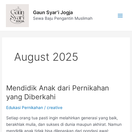
Skip
Main
to
Gaun Syar'i Jogja
Men
content
Sewa Baju Pengantin Muslimah
August 2025
Mendidik Anak dari Pernikahan
Mendidik
Anak
yang Diberkahi
dari
Pernikahan
Edukasi Pernikahan
/
creative
yang
Setiap orang tua pasti ingin melahirkan generasi yang baik,
Diberkahi
berakhlak mulia, dan sukses di dunia maupun akhirat. Namun
mendidik anak tidak bisa dilepaskan dari pondasi awal: