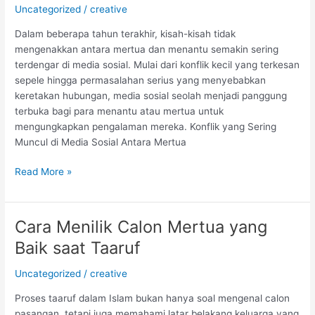
dan
Uncategorized
/
creative
Menantu
Dalam beberapa tahun terakhir, kisah-kisah tidak
di
mengenakkan antara mertua dan menantu semakin sering
Media
terdengar di media sosial. Mulai dari konflik kecil yang terkesan
Sosial
sepele hingga permasalahan serius yang menyebabkan
keretakan hubungan, media sosial seolah menjadi panggung
terbuka bagi para menantu atau mertua untuk
mengungkapkan pengalaman mereka. Konflik yang Sering
Muncul di Media Sosial Antara Mertua
Read More »
Cara Menilik Calon Mertua yang
Cara
Menilik
Baik saat Taaruf
Calon
Mertua
Uncategorized
/
creative
yang
Proses taaruf dalam Islam bukan hanya soal mengenal calon
Baik
pasangan, tetapi juga memahami latar belakang keluarga yang