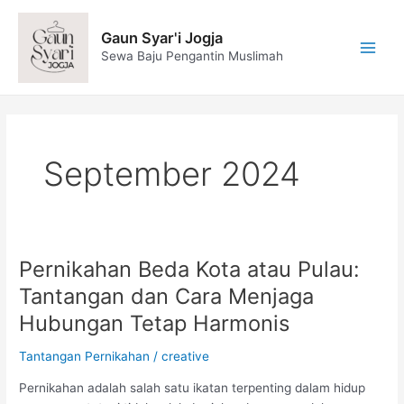
Skip
Post
Main
to
pagination
Gaun Syar'i Jogja
Men
content
Sewa Baju Pengantin Muslimah
September 2024
Pernikahan Beda Kota atau Pulau:
Pernikahan
Beda
Tantangan dan Cara Menjaga
Kota
Hubungan Tetap Harmonis
atau
Pulau:
Tantangan Pernikahan
/
creative
Tantangan
dan
Pernikahan adalah salah satu ikatan terpenting dalam hidup