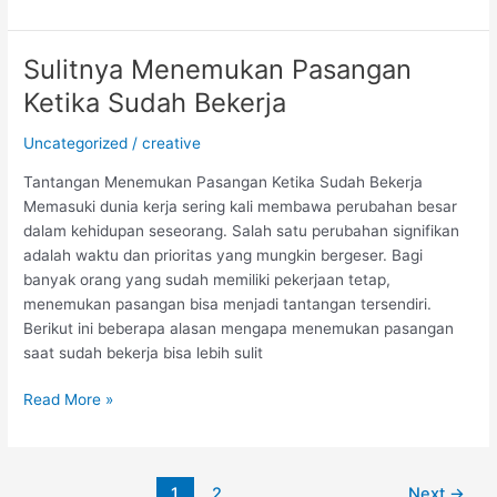
Sulitnya Menemukan Pasangan
Sulitnya
Menemukan
Ketika Sudah Bekerja
Pasangan
Ketika
Uncategorized
/
creative
Sudah
Tantangan Menemukan Pasangan Ketika Sudah Bekerja
Bekerja
Memasuki dunia kerja sering kali membawa perubahan besar
dalam kehidupan seseorang. Salah satu perubahan signifikan
adalah waktu dan prioritas yang mungkin bergeser. Bagi
banyak orang yang sudah memiliki pekerjaan tetap,
menemukan pasangan bisa menjadi tantangan tersendiri.
Berikut ini beberapa alasan mengapa menemukan pasangan
saat sudah bekerja bisa lebih sulit
Read More »
1
2
Next
→