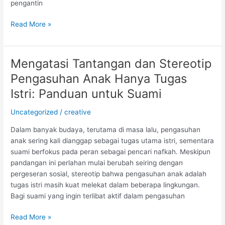
pengantin
Read More »
Mengatasi Tantangan dan Stereotip
Mengatasi
Tantangan
Pengasuhan Anak Hanya Tugas
dan
Istri: Panduan untuk Suami
Stereotip
Pengasuhan
Uncategorized
/
creative
Anak
Hanya
Dalam banyak budaya, terutama di masa lalu, pengasuhan
Tugas
anak sering kali dianggap sebagai tugas utama istri, sementara
Istri:
suami berfokus pada peran sebagai pencari nafkah. Meskipun
Panduan
pandangan ini perlahan mulai berubah seiring dengan
untuk
pergeseran sosial, stereotip bahwa pengasuhan anak adalah
Suami
tugas istri masih kuat melekat dalam beberapa lingkungan.
Bagi suami yang ingin terlibat aktif dalam pengasuhan
Read More »