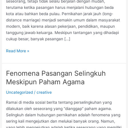
Cara
seseorang, tetapi tidak selalu berjalan dengan mudah,
Menjaga
terutama ketika pasangan harus menjalani hubungan beda
Hubungan
kota atau bahkan beda pulau. Pernikahan jarak jauh (long-
Tetap
distance marriage) menjadi semakin umum dalam masyarakat
Harmonis
modern, baik karena alasan pekerjaan, pendidikan, maupun
tanggung jawab keluarga. Meskipun tantangan yang dihadapi
cukup besar, banyak pasangan […]
Read More »
Fenomena Pasangan Selingkuh
Fenomena
Pasangan
Meskipun Paham Agama
Selingkuh
Meskipun
Uncategorized
/
creative
Paham
Ramai di media sosial berita tentang perselingkuhan yang
Agama
dilakukan oleh seseorang yang “dianggap” paham agama.
Selingkuh dalam hubungan pernikahan adalah fenomena yang
sering kali mengejutkan dan melukai banyak orang. Namun,
yang lebih mengejutkan adalah ketika seseorang yang memiliki