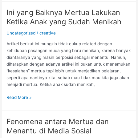
Ini yang Baiknya Mertua Lakukan
Ini
yang
Ketika Anak yang Sudah Menikah
Baiknya
Mertua
Uncategorized
/
creative
Lakukan
Artikel berikut ini mungkin tidak cukup related dengan
Ketika
kehidupan pasangan muda yang baru menikah, karena banyak
Anak
diantaranya yang masih berposisi sebagai menantu. Namun,
yang
diharapkan dengan adanya artikel ini bukan untuk menemukan
Sudah
“kesalahan” mertua tapi lebih untuk menjadikan pelajaran,
Menikah
seperti apa nantinya kita, sebab mau tidak mau kita juga akan
menjadi mertua. Ketika anak sudah menikah,
Read More »
Fenomena antara Mertua dan
Fenomena
antara
Menantu di Media Sosial
Mertua