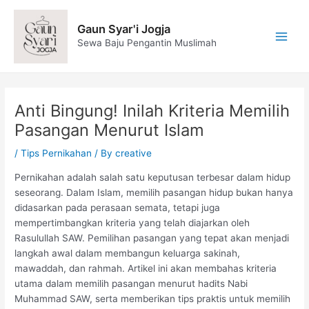
Skip
Post
Main
to
navigation
Gaun Syar'i Jogja
Men
content
Sewa Baju Pengantin Muslimah
Anti Bingung! Inilah Kriteria Memilih
Pasangan Menurut Islam
/
Tips Pernikahan
/ By
creative
Pernikahan adalah salah satu keputusan terbesar dalam hidup
seseorang. Dalam Islam, memilih pasangan hidup bukan hanya
didasarkan pada perasaan semata, tetapi juga
mempertimbangkan kriteria yang telah diajarkan oleh
Rasulullah SAW. Pemilihan pasangan yang tepat akan menjadi
langkah awal dalam membangun keluarga sakinah,
mawaddah, dan rahmah. Artikel ini akan membahas kriteria
utama dalam memilih pasangan menurut hadits Nabi
Muhammad SAW, serta memberikan tips praktis untuk memilih